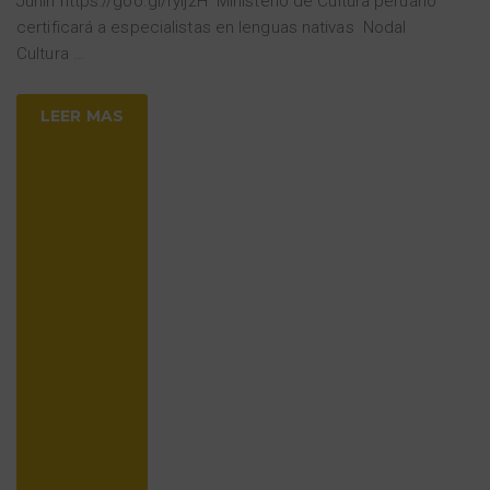
Junín https://goo.gl/ryijzH Ministerio de Cultura peruano
certificará a especialistas en lenguas nativas Nodal
Cultura
…
LEER MAS