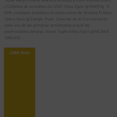
Titular Medio Enlace SINEACE entrega a USAT Resoluciones
y Colibríes de acreditación USAT https://goo.gl/W4QF9g El
ISPA consiguió acreditación institucional de Sineace El Búho
https://goo.gl/Lkwqin Puno: Ciencias de la Comunicación
sería una de las primeras acreditadas a nivel de
universidades del país News Trujillo https://goo.gl/VE2ehA
SINEACE
…
LEER MAS