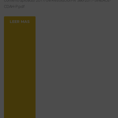
content/uploads/2017/09/Resolución-N°386-2017-SINEACE-
CDAH-P.pdf
LEER MAS