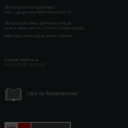
Ubícanos en Google Maps:
https://goo.gl/maps/fq6RUX8E9ucbZ9729
Ubícanos en Mesa de Partes Virtual:
Lunes a Viernes de 8:30 a 16:30 hrs (Horario corrido).
https://app.sineace.gob.pe/portal-ciudadano/
Central Telefónica:
(511) 6371122 - 6371123