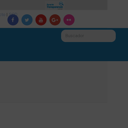
cto
|
SGD