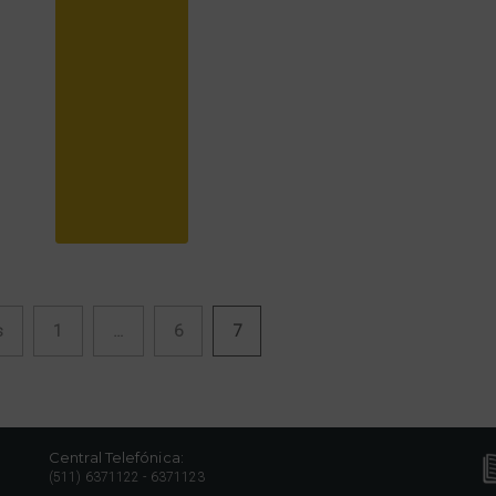
s
1
…
6
7
as
Central Telefónica:
(511) 6371122 - 6371123