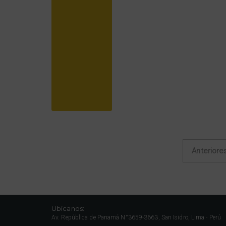
Anteriore
Navegación de entrad
Ubícanos:
Av. República de Panamá N°3659-3663, San Isidro, Lima - Perú