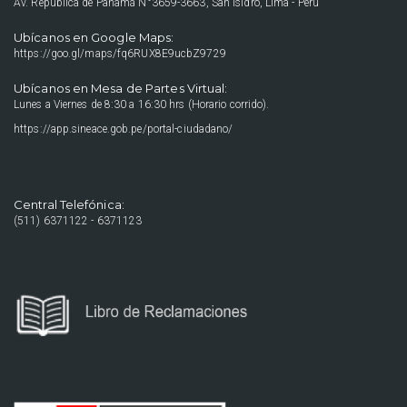
Av. República de Panamá N°3659-3663, San Isidro, Lima - Perú
Ubícanos en Google Maps:
https://goo.gl/maps/fq6RUX8E9ucbZ9729
Ubícanos en Mesa de Partes Virtual:
Lunes a Viernes de 8:30 a 16:30 hrs (Horario corrido).
https://app.sineace.gob.pe/portal-ciudadano/
Central Telefónica:
(511) 6371122 - 6371123