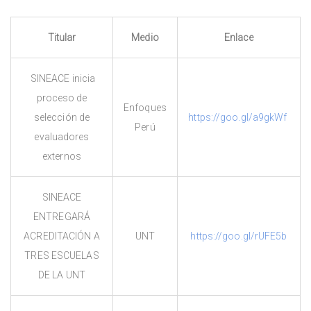
Titular
Medio
Enlace
SINEACE inicia
proceso de
Enfoques
selección de
https://goo.gl/a9gkWf
Perú
evaluadores
externos
SINEACE
ENTREGARÁ
ACREDITACIÓN A
UNT
https://goo.gl/rUFE5b
TRES ESCUELAS
DE LA UNT