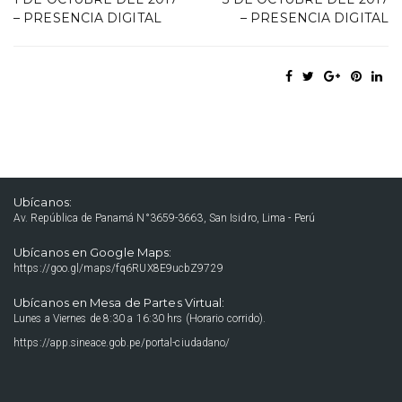
– PRESENCIA DIGITAL
– PRESENCIA DIGITAL
Ubícanos:
Av. República de Panamá N°3659-3663, San Isidro, Lima - Perú
Ubícanos en Google Maps:
https://goo.gl/maps/fq6RUX8E9ucbZ9729
Ubícanos en Mesa de Partes Virtual:
Lunes a Viernes de 8:30 a 16:30 hrs (Horario corrido).
https://app.sineace.gob.pe/portal-ciudadano/