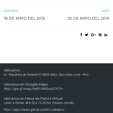
PREVIOUS
NEXT
18 DE MAYO DEL 2016
20 DE MAYO DEL 2016
Ubícanos:
Av. República de Panamá N°3659-3663, San Isidro, Lima - Perú
Ubícanos en Google Maps:
https://goo.gl/maps/fq6RUX8E9ucbZ9729
Ubícanos en Mesa de Partes Virtual:
Lunes a Viernes de 8:30 a 16:30 hrs (Horario corrido).
https://app.sineace.gob.pe/portal-ciudadano/