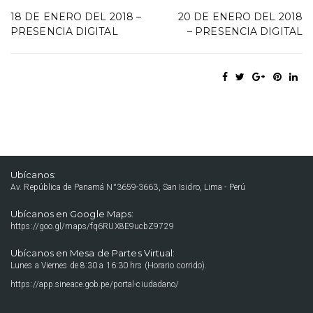
18 DE ENERO DEL 2018 –
20 DE ENERO DEL 2018
PRESENCIA DIGITAL
– PRESENCIA DIGITAL
Ubícanos:
Av. República de Panamá N°3659-3663, San Isidro, Lima - Perú
Ubícanos en Google Maps:
https://goo.gl/maps/fq6RUX8E9ucbZ9729
Ubícanos en Mesa de Partes Virtual:
Lunes a Viernes de 8:30 a 16:30 hrs (Horario corrido).
https://app.sineace.gob.pe/portal-ciudadano/