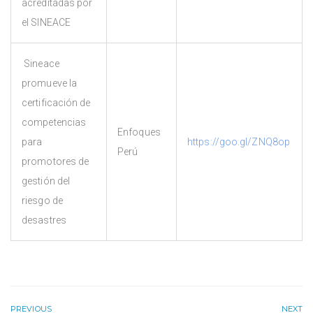
acreditadas por
el SINEACE
Sineace
promueve la
certificación de
competencias
Enfoques
para
https://goo.gl/ZNQ8op
Perú
promotores de
gestión del
riesgo de
desastres
PREVIOUS
NEXT