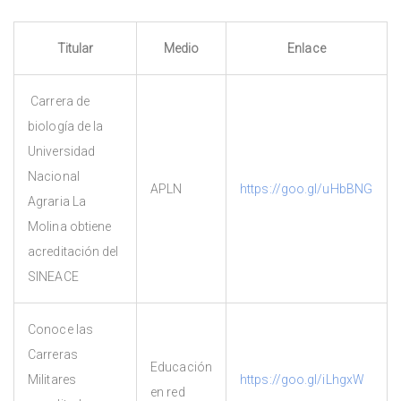
Titular
Medio
Enlace
Carrera de
biología de la
Universidad
Nacional
APLN
https://goo.gl/uHbBNG
Agraria La
Molina obtiene
acreditación del
SINEACE
Conoce las
Carreras
Educación
Militares
https://goo.gl/iLhgxW
en red