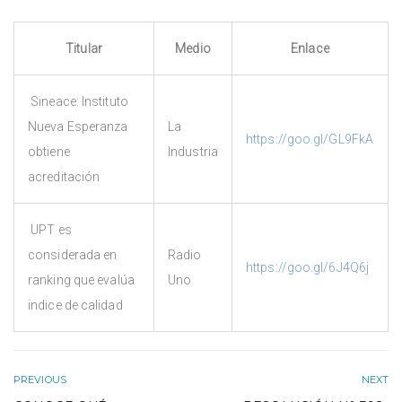
Titular
Medio
Enlace
Sineace: Instituto
Nueva Esperanza
La
https://goo.gl/GL9FkA
obtiene
Industria
acreditación
UPT es
considerada en
Radio
https://goo.gl/6J4Q6j
ranking que evalúa
Uno
indice de calidad
PREVIOUS
NEXT