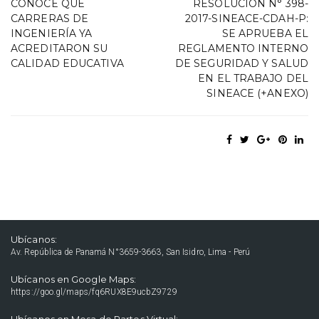
CONOCE QUÉ
RESOLUCIÓN N° 398-
CARRERAS DE
2017-SINEACE-CDAH-P:
INGENIERÍA YA
SE APRUEBA EL
ACREDITARON SU
REGLAMENTO INTERNO
CALIDAD EDUCATIVA
DE SEGURIDAD Y SALUD
EN EL TRABAJO DEL
SINEACE (+ANEXO)
Ubícanos:
Av. República de Panamá N°3659-3663, San Isidro, Lima - Perú
Ubícanos en Google Maps:
https://goo.gl/maps/fq6RUX8E9ucbZ9729