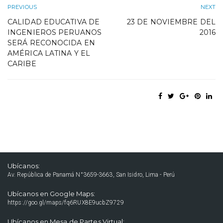
PREVIOUS
NEXT
CALIDAD EDUCATIVA DE
23 DE NOVIEMBRE DEL
INGENIEROS PERUANOS
2016
SERÁ RECONOCIDA EN
AMÉRICA LATINA Y EL
CARIBE
Ubícanos:
Av. República de Panamá N°3659-3663, San Isidro, Lima - Perú
Ubícanos en Google Maps:
https://goo.gl/maps/fq6RUX8E9ucbZ9729
Ubícanos en Mesa de Partes Virtual: