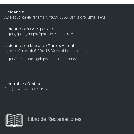
Ubícanos:
Av. República de Panamá N°3659-3663, San Isidro, Lima - Perú
Ubícanos en Google Maps:
https://goo.gl/maps/fq6RUX8E9ucbZ9729
Ubícanos en Mesa de Partes Virtual:
Lunes a Viernes de 8:30 a 16:30 hrs (Horario corrido).
https://app.sineace.gob.pe/portal-ciudadano/
Central Telefónica:
(511) 6371122 - 6371123