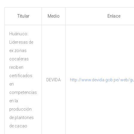
Titular
Medio
Enlace
Huánuco:
Lideresas de
ex zonas
cocaleras
reciben
certificados
DEVIDA
http://www.devida.gob.pe/web/g
en
competencias
en la
producción
de plantones
de cacao