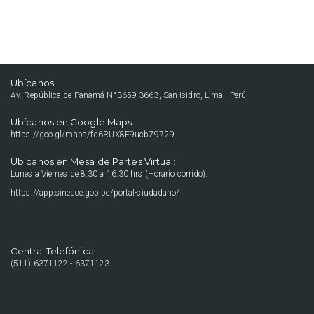
Ubícanos:
Av. República de Panamá N°3659-3663, San Isidro, Lima - Perú
Ubícanos en Google Maps:
https://goo.gl/maps/fq6RUX8E9ucbZ9729
Ubícanos en Mesa de Partes Virtual:
Lunes a Viernes de 8:30 a 16:30 hrs (Horario corrido).
https://app.sineace.gob.pe/portal-ciudadano/
Central Telefónica:
(511) 6371122 - 6371123