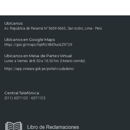
Ubícanos:
Av. República de Panamá N°3659-3663, San Isidro, Lima - Perú
Ubícanos en Google Maps:
https://goo.gl/maps/fq6RUX8E9ucbZ9729
Ubícanos en Mesa de Partes Virtual:
Lunes a Viernes de 8:30 a 16:30 hrs (Horario corrido).
https://app.sineace.gob.pe/portal-ciudadano/
Central Telefónica:
(511) 6371122 - 6371123