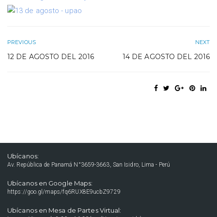
PREVIOUS
NEXT
12 DE AGOSTO DEL 2016
14 DE AGOSTO DEL 2016
Ubícanos:
Av. República de Panamá N°3659-3663, San Isidro, Lima - Perú
Ubícanos en Google Maps:
https://goo.gl/maps/fq6RUX8E9ucbZ9729
Ubícanos en Mesa de Partes Virtual: