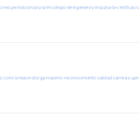
correo.pe/edicion/piura/el-colegio-de-ingenieros-impulsa-la-certific
illo.com/sineace-otorga-maximo-reconocimiento-calidad-carreras-upn-t