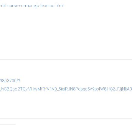
rtificarse-en-manejo-tecnico.html
89803700/?
JhSBQpo2TQvMHwMfRfV1V0_5iqiRJN8Pqbqa5v9tx4W8iH82JFJjNltA