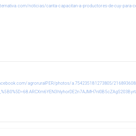
alternativa.com/noticias/canta-capacitan-a-productores-de-cuy-para-ce
facebook.com/agroruralPER/photos/a.754235181273805/21689360
s__%5B0%5D=68.ARCXm6YEN3hIyhorDE2n7AJMH7nl0B5cZAgS203Byrt