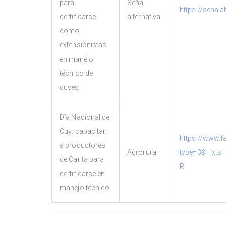
para
Señal
https://senal
certificarse
alternativa
como
extensionistas
en manejo
técnico de
cuyes
Día Nacional del
Cuy: capacitan
https://www.
a productores
Agrorural
type=3&__xt
de Canta para
R
certificarse en
manejo técnico