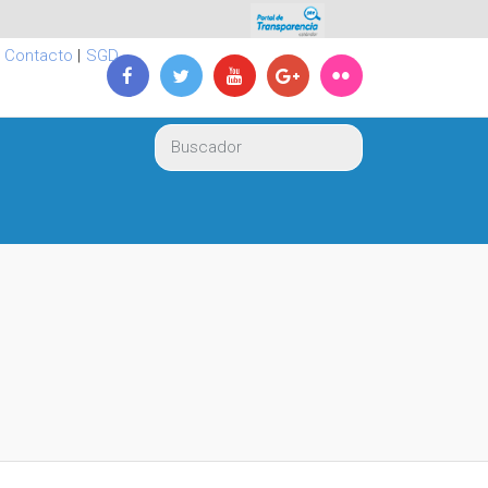
|
Contacto
|
SGD