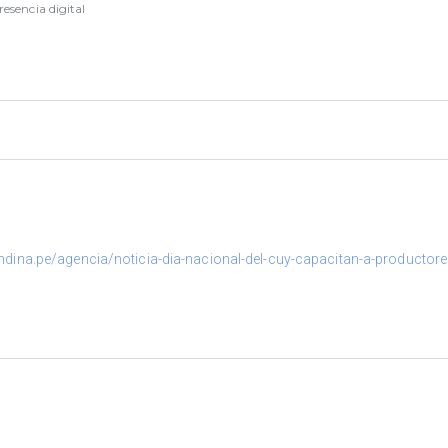
resencia digital
ndina.pe/agencia/noticia-dia-nacional-del-cuy-capacitan-a-productor