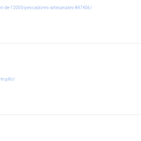
acion-de-12000-pescadores-artesanales-847406/
rujillo/