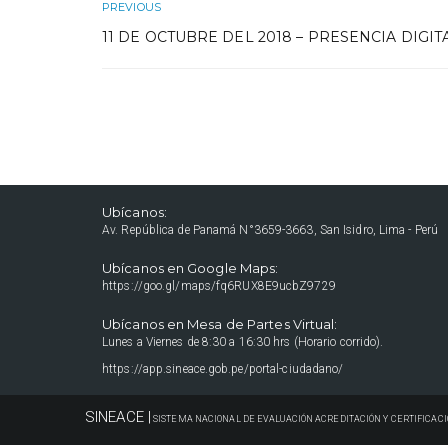
PREVIOUS
11 DE OCTUBRE DEL 2018 – PRESENCIA DIGIT
Ubícanos:
Av. República de Panamá N°3659-3663, San Isidro, Lima - Perú
Ubícanos en Google Maps:
https://goo.gl/maps/fq6RUX8E9ucbZ9729
Ubícanos en Mesa de Partes Virtual:
Lunes a Viernes de 8:30 a 16:30 hrs (Horario corrido).
https://app.sineace.gob.pe/portal-ciudadano/
SINEACE |
SISTEMA NACIONAL DE EVALUACIÓN ACREDITACIÓN Y CERTIFICACI