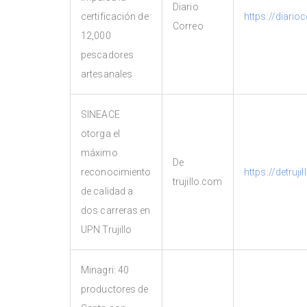
Diario
certificación de
https://diario
Correo
12,000
pescadores
artesanales
SINEACE
otorga el
máximo
De
reconocimiento
https://detruj
trujillo.com
de calidad a
dos carreras en
UPN Trujillo
Minagri: 40
productores de