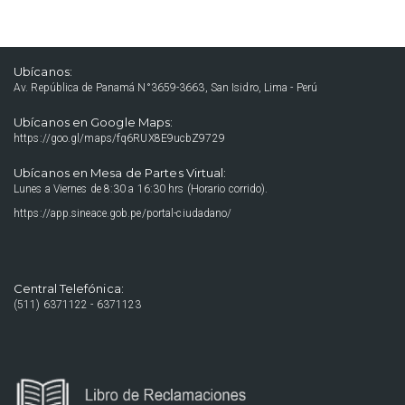
Ubícanos:
Av. República de Panamá N°3659-3663, San Isidro, Lima - Perú
Ubícanos en Google Maps:
https://goo.gl/maps/fq6RUX8E9ucbZ9729
Ubícanos en Mesa de Partes Virtual:
Lunes a Viernes de 8:30 a 16:30 hrs (Horario corrido).
https://app.sineace.gob.pe/portal-ciudadano/
Central Telefónica:
(511) 6371122 - 6371123