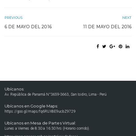
PREVIOUS
NEXT
6 DE MAYO DEL 2016
11 DE MAYO DEL 2016
Ubícanos:
Av. República de Panamá N°3659-3663, San Isidro, Lima - Perú
Ubícanos en Google Maps:
https://goo.gl/maps/fq6RUX8E9ucbZ9729
Ubícanos en Mesa de Partes Virtual:
Lunes a Viernes de 8:30 a 16:30 hrs (Horario corrido).