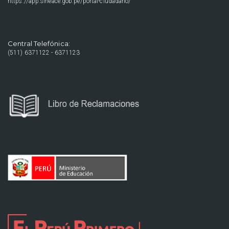
https://app.sineace.gob.pe/portal-ciudadano/
Central Telefónica:
(511) 6371122 - 6371123