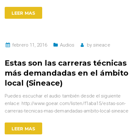
LEER MAS
febrero 11, 2016
Audios
by
sineace
Estas son las carreras técnicas
más demandadas en el ámbito
local (Sineace)
Puedes escuchar el audio también desde el siguiente
enlace: http://www.goear.com/listen/f1aba15/estas-son-
carreras-tecnicas-mas-demandadas-ambito-local-sineace
LEER MAS