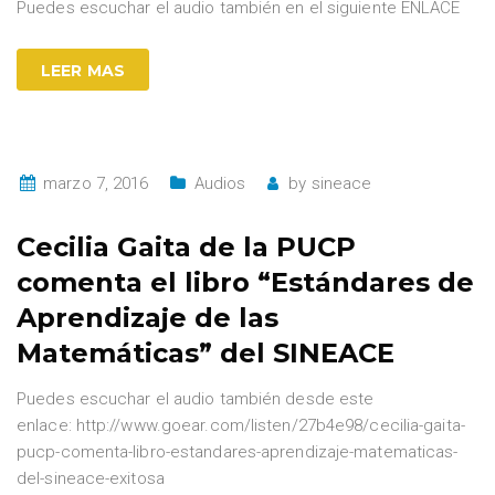
Puedes escuchar el audio también en el siguiente ENLACE
LEER MAS
marzo 7, 2016
Audios
by
sineace
Cecilia Gaita de la PUCP
comenta el libro “Estándares de
Aprendizaje de las
Matemáticas” del SINEACE
Puedes escuchar el audio también desde este
enlace: http://www.goear.com/listen/27b4e98/cecilia-gaita-
pucp-comenta-libro-estandares-aprendizaje-matematicas-
del-sineace-exitosa