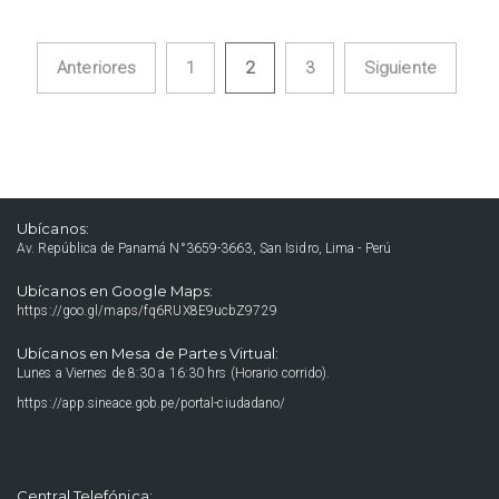
Anteriores
1
2
3
Siguiente
Navegación de entradas
Ubícanos:
Av. República de Panamá N°3659-3663, San Isidro, Lima - Perú
Ubícanos en Google Maps:
https://goo.gl/maps/fq6RUX8E9ucbZ9729
Ubícanos en Mesa de Partes Virtual:
Lunes a Viernes de 8:30 a 16:30 hrs (Horario corrido).
https://app.sineace.gob.pe/portal-ciudadano/
Central Telefónica: