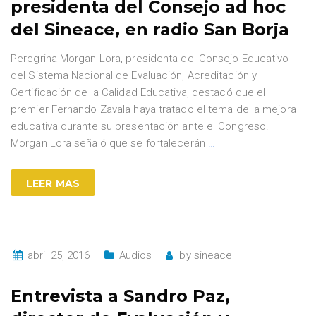
presidenta del Consejo ad hoc
del Sineace, en radio San Borja
Peregrina Morgan Lora, presidenta del Consejo Educativo
del Sistema Nacional de Evaluación, Acreditación y
Certificación de la Calidad Educativa, destacó que el
premier Fernando Zavala haya tratado el tema de la mejora
educativa durante su presentación ante el Congreso.
Morgan Lora señaló que se fortalecerán
…
LEER MAS
abril 25, 2016
Audios
by
sineace
Entrevista a Sandro Paz,