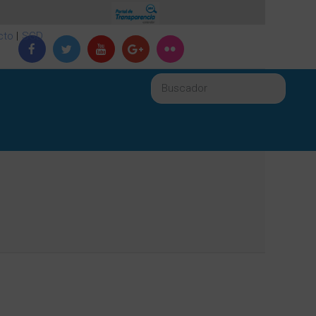
cto
|
SGD