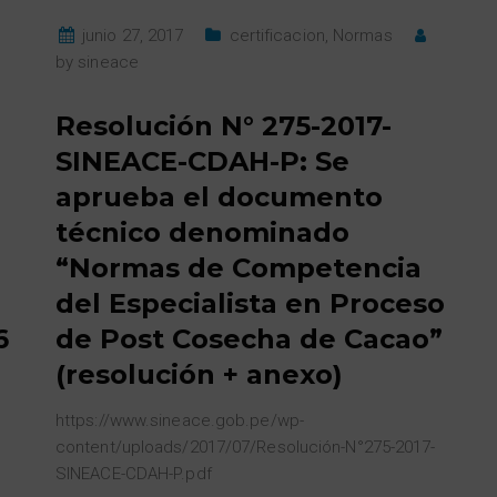
junio 27, 2017
certificacion
,
Normas
by
sineace
Resolución N° 275-2017-
SINEACE-CDAH-P: Se
aprueba el documento
técnico denominado
“Normas de Competencia
del Especialista en Proceso
6
de Post Cosecha de Cacao”
(resolución + anexo)
https://www.sineace.gob.pe/wp-
content/uploads/2017/07/Resolución-N°275-2017-
SINEACE-CDAH-P.pdf