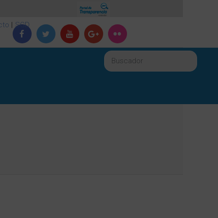
cto
|
SGD