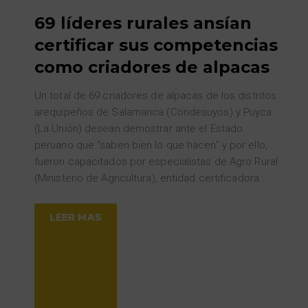
69 líderes rurales ansían
certificar sus competencias
como criadores de alpacas
Un total de 69 criadores de alpacas de los distritos
arequipeños de Salamanca (Condesuyos) y Puyca
(La Unión) desean demostrar ante el Estado
peruano que “saben bien lo que hacen” y por ello,
fueron capacitados por especialistas de Agro Rural
(Ministerio de Agricultura), entidad certificadora
…
LEER MAS