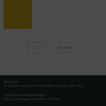
1
2
Siguiente
Navegación de entradas
Ubícanos:
Av. República de Panamá N°3659-3663, San Isidro, Lima - Perú
Ubícanos en Google Maps:
https://goo.gl/maps/fq6RUX8E9ucbZ9729