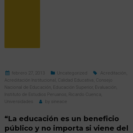
febrero 27, 2013
Uncategorized
Acreditación
,
Acreditación Institucional
,
Calidad Educativa
,
Consejo
Nacional de Educación
,
Educación Superior
,
Evaluación
,
Instituto de Estudios Peruanos
,
Ricardo Cuenca
,
Universidades
by
sineace
“La educación es un beneficio
público y no importa si viene del