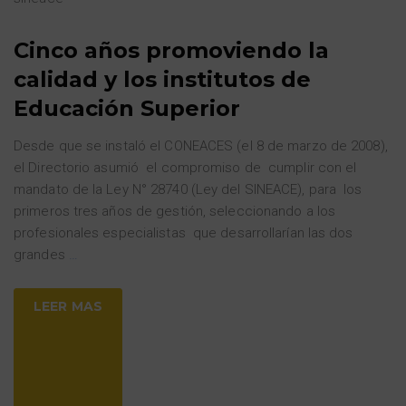
Cinco años promoviendo la
calidad y los institutos de
Educación Superior
Desde que se instaló el CONEACES (el 8 de marzo de 2008),
el Directorio asumió el compromiso de cumplir con el
mandato de la Ley N° 28740 (Ley del SINEACE), para los
primeros tres años de gestión, seleccionando a los
profesionales especialistas que desarrollarían las dos
grandes
…
LEER MAS